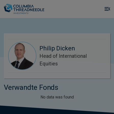
Skip to main content
M
m
o
Philip Dicken
Head of International
Equities
Verwandte Fonds
No data was found