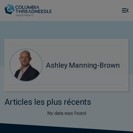
Skip to main content
M
m
o
Ashley Manning-Brown
Articles les plus récents
No data was found