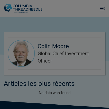
Skip to main content
M
m
o
Colin Moore
Global Chief Investment
Officer
Articles les plus récents
No data was found