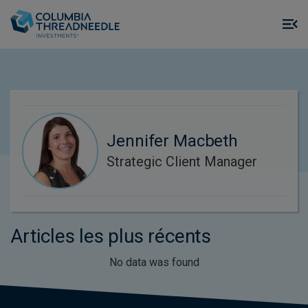
Skip to main content
M
m
o
Jennifer Macbeth
Strategic Client Manager
Articles les plus récents
No data was found