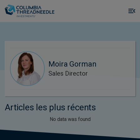
Skip to main content
M
m
o
Moira Gorman
Sales Director
Articles les plus récents
No data was found