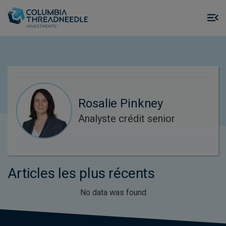
Skip to main content
M
m
o
Rosalie Pinkney
Analyste crédit senior
Articles les plus récents
No data was found