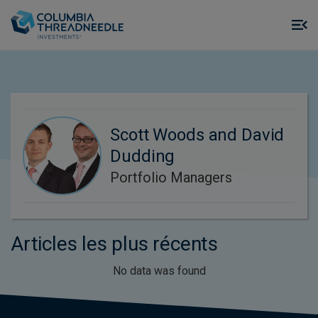
Skip to main content
M
m
o
Scott Woods and David
Dudding
Portfolio Managers
Articles les plus récents
No data was found