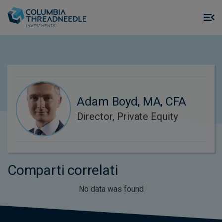
Skip to main content
M
m
o
Adam Boyd, MA, CFA
Director, Private Equity
Comparti correlati
No data was found