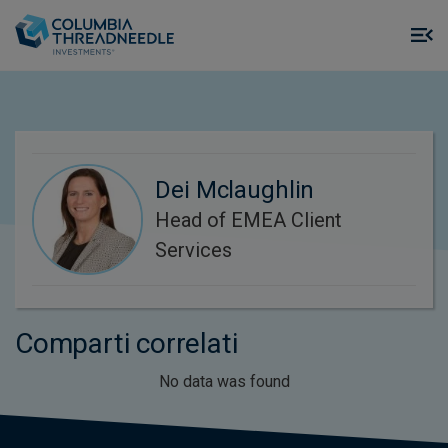
Skip to main content
M
m
o
Dei Mclaughlin
Head of EMEA Client
Services
Comparti correlati
No data was found