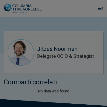
Skip to main content
M
m
o
Jitzes Noorman
Delegate OCIO & Strategist
Comparti correlati
No data was found