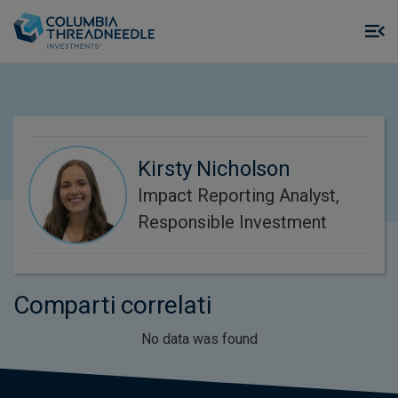
Skip to main content
M
m
o
Kirsty Nicholson
Impact Reporting Analyst,
Responsible Investment
Comparti correlati
No data was found