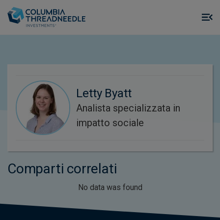
Skip to main content
M
m
o
Letty Byatt
Analista specializzata in
impatto sociale
Comparti correlati
No data was found