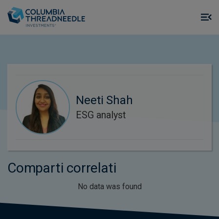
Skip to main content
M
m
o
Neeti Shah
ESG analyst
Comparti correlati
No data was found