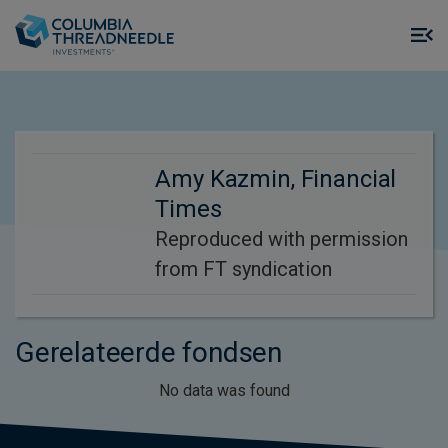
Skip to main content
M
m
o
Amy Kazmin, Financial
Times
Reproduced with permission
from FT syndication
Gerelateerde fondsen
No data was found