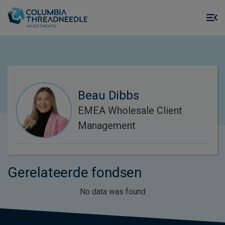
Skip to main content
M
m
o
Beau Dibbs
EMEA Wholesale Client
Management
Gerelateerde fondsen
No data was found