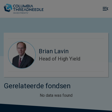
Skip to main content
M
m
o
Brian Lavin
Head of High Yield
Gerelateerde fondsen
No data was found