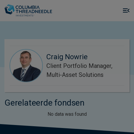
Skip to main content
M
m
o
Craig Nowrie
Client Portfolio Manager,
Multi-Asset Solutions
Gerelateerde fondsen
No data was found