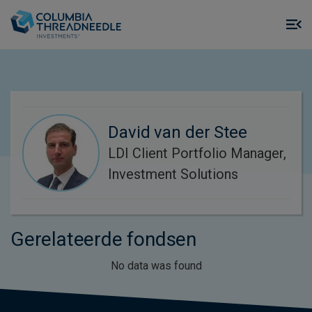
Skip to main content
M
m
o
David van der Stee
LDI Client Portfolio Manager,
Investment Solutions
Gerelateerde fondsen
No data was found