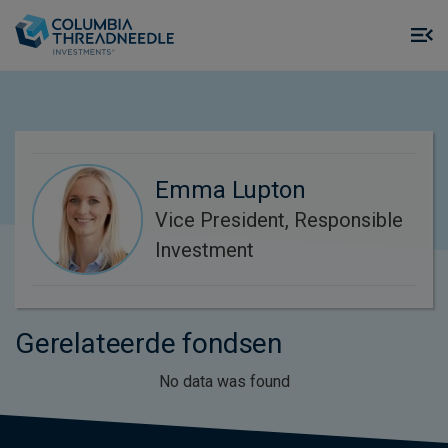
Skip to main content
M
m
o
Emma Lupton
Vice President, Responsible
Investment
Gerelateerde fondsen
No data was found