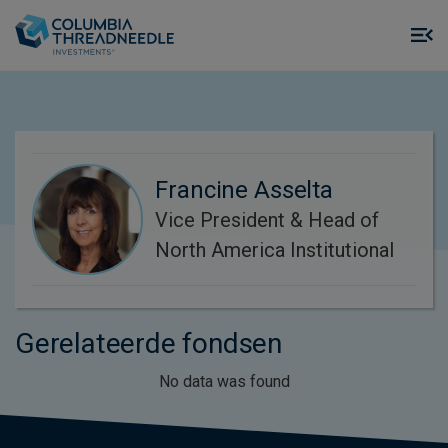
Skip to main content
M
m
o
Francine Asselta
Vice President & Head of
North America Institutional
Gerelateerde fondsen
No data was found