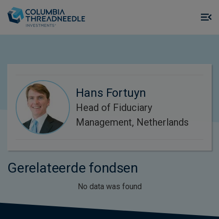
Skip to main content
M
m
o
Hans Fortuyn
Head of Fiduciary
Management, Netherlands
Gerelateerde fondsen
No data was found