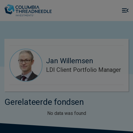
Skip to main content
M
m
o
Jan Willemsen
LDI Client Portfolio Manager
Gerelateerde fondsen
No data was found