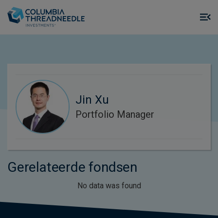
Skip to main content
M
m
o
Jin Xu
Portfolio Manager
Gerelateerde fondsen
No data was found