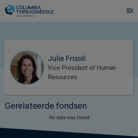
Skip to main content
M
m
o
Julie Frisoli
Vice President of Human
Resources
Gerelateerde fondsen
No data was found