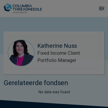
Skip to main content
M
m
o
Katherine Nuss
Fixed Income Client
Portfolio Manager
Gerelateerde fondsen
No data was found