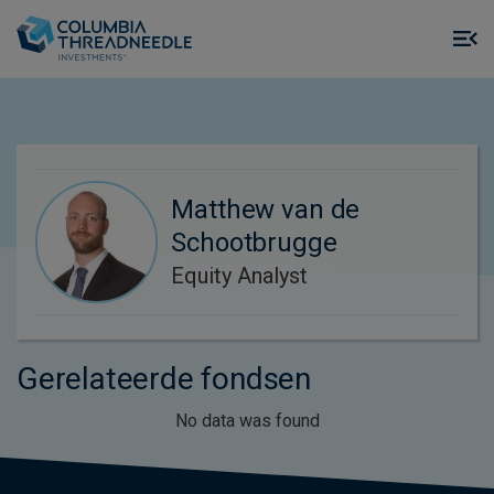
Skip to main content
M
m
o
Matthew van de
Schootbrugge
Equity Analyst
Gerelateerde fondsen
No data was found