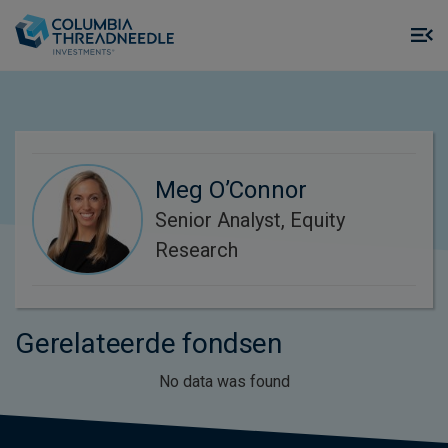
Skip to main content
M
m
o
Meg O’Connor
Senior Analyst, Equity
Research
Gerelateerde fondsen
No data was found