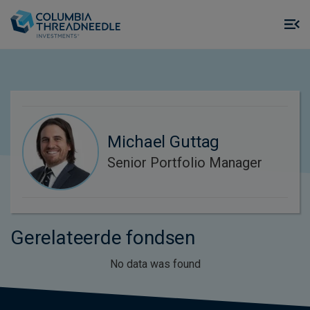
Skip to main content
M
m
o
Michael Guttag
Senior Portfolio Manager
Gerelateerde fondsen
No data was found