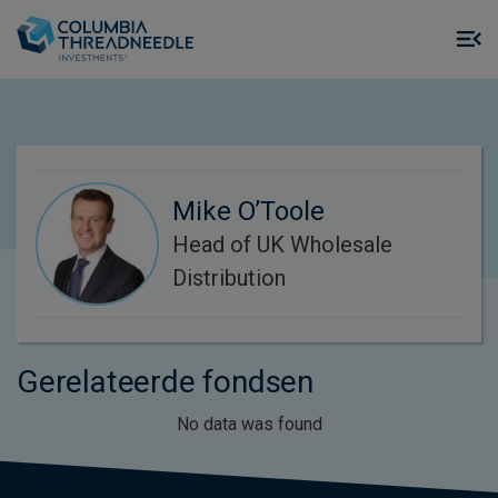
Skip to main content
M
m
o
Mike O’Toole
Head of UK Wholesale
Distribution
Gerelateerde fondsen
No data was found