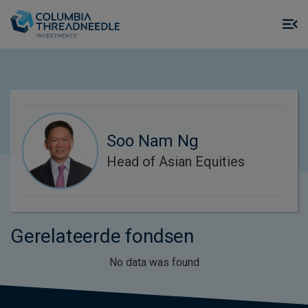
Skip to main content
M
m
o
Soo Nam Ng
Head of Asian Equities
Gerelateerde fondsen
No data was found