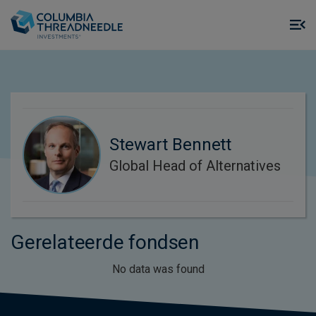
Skip to main content
M
m
o
Stewart Bennett
Global Head of Alternatives
Gerelateerde fondsen
No data was found