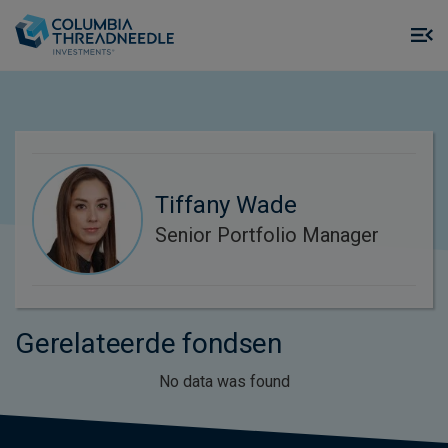
Skip to main content
M
m
o
Tiffany Wade
Senior Portfolio Manager
Gerelateerde fondsen
No data was found