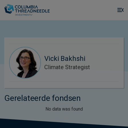
Skip to main content
M
m
o
Vicki Bakhshi
Climate Strategist
Gerelateerde fondsen
No data was found