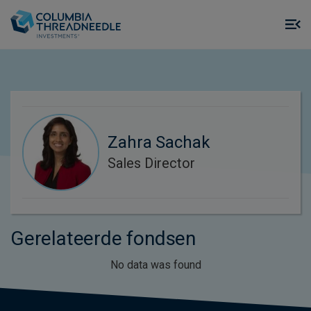
Skip to main content
M
m
o
Zahra Sachak
Sales Director
Gerelateerde fondsen
No data was found